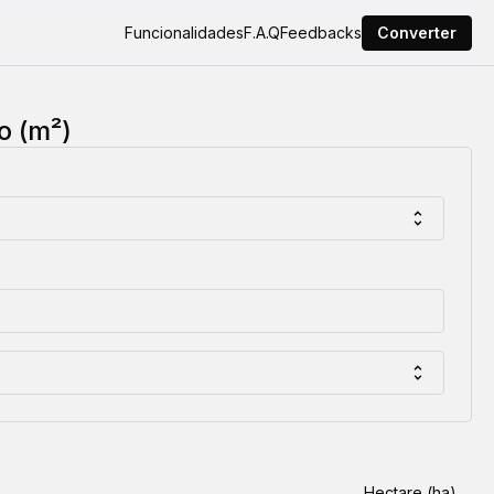
Funcionalidades
F.A.Q
Feedbacks
Converter
o (m²)
Hectare (ha)