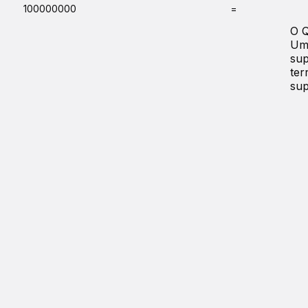
100000000
=
O 
Uma
sup
ter
sup