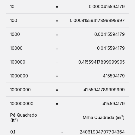
10
=
0.0000415594179
100
=
0.00041559417899999997
1000
=
0.00415594179
10000
=
0.0415594179
100000
=
0.41559417899999995
1000000
=
4.15594179
10000000
=
41.55941789999999
100000000
=
415.594179
Pé Quadrado
Milha Quadrada (mi²)
(ft²)
0.1
=
24061.934707704364