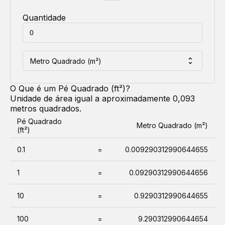
Quantidade
Metro Quadrado (m²)
O Que é um
Pé Quadrado (ft²)
?
Unidade de área igual a aproximadamente 0,093
metros quadrados.
Pé Quadrado
Metro Quadrado (m²)
(ft²)
0.1
=
0.009290312990644655
1
=
0.09290312990644656
10
=
0.9290312990644655
100
=
9.290312990644654