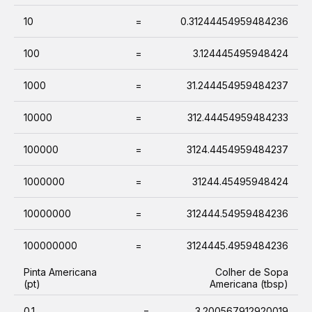
10
=
0.31244454959484236
100
=
3.124445495948424
1000
=
31.244454959484237
10000
=
312.44454959484233
100000
=
3124.4454959484237
1000000
=
31244.45495948424
10000000
=
312444.54959484236
100000000
=
3124445.4959484236
Pinta Americana
Colher de Sopa
(pt)
Americana (tbsp)
0.1
=
3.200567912920019