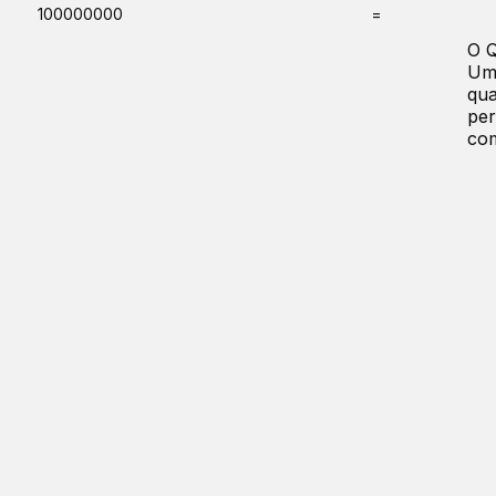
100000000
=
O 
Uma
qua
per
com