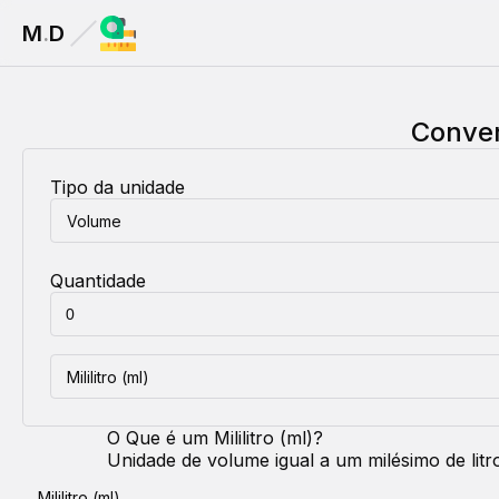
M
.
D
Conve
Tipo da unidade
Volume
Quantidade
Mililitro (ml)
O Que é um
Mililitro (ml)
?
Unidade de volume igual a um milésimo de litro
Mililitro (ml)