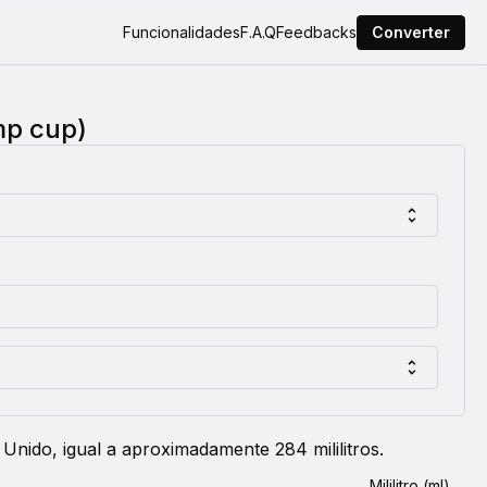
Funcionalidades
F.A.Q
Feedbacks
Converter
mp cup)
Unido, igual a aproximadamente 284 mililitros.
Mililitro (ml)