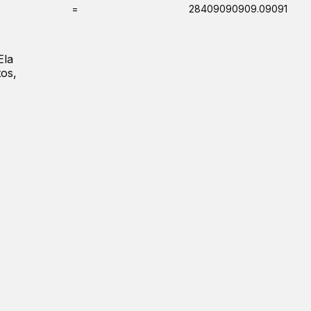
=
28409090909.09091
Ela
tos,