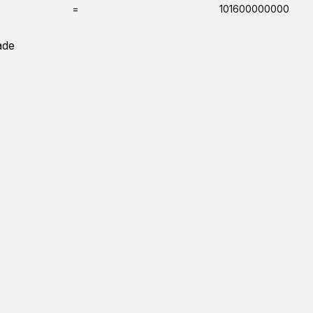
=
101600000000
ade