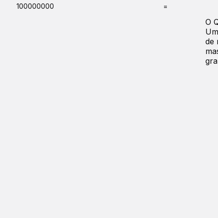
100000000
=
O 
Uma
de 
mas
gra