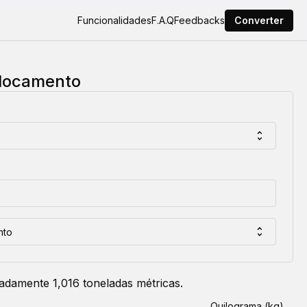
Funcionalidades
F.A.Q
Feedbacks
Converter
slocamento
nto
damente 1,016 toneladas métricas.
Quilograma (kg)